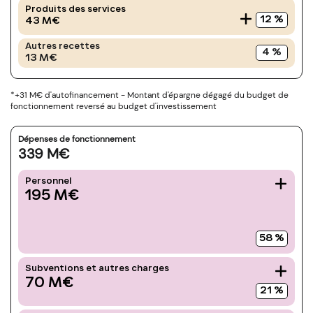
Produits des services
12
%
43
M€
Autres recettes
4
%
13
M€
*+31 M€ d'autofinancement - Montant d'épargne dégagé du budget de
fonctionnement reversé au budget d'investissement
Dépenses de fonctionnement
339
M€
Personnel
195
M€
58
%
Subventions et autres charges
70
M€
21
%