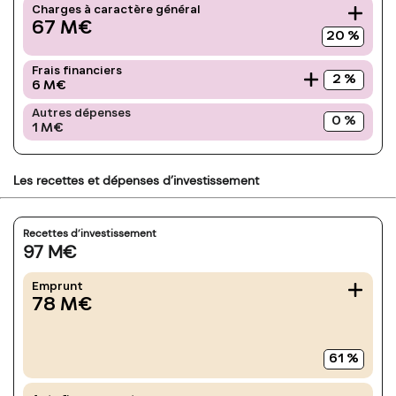
Charges à caractère général
67
M€
20
%
Frais financiers
2
%
6
M€
Autres dépenses
0
%
1
M€
Les recettes et dépenses d’investissement
Recettes d’investissement
97
M€
Emprunt
78
M€
61
%