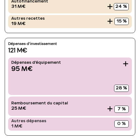
Autofinancement
24
%
31
M€
Autres recettes
15
%
19
M€
Dépenses d’investissement
121
M€
Dépenses d'équipement
95
M€
28
%
Remboursement du capital
25
M€
7
%
Autres dépenses
0
%
1
M€